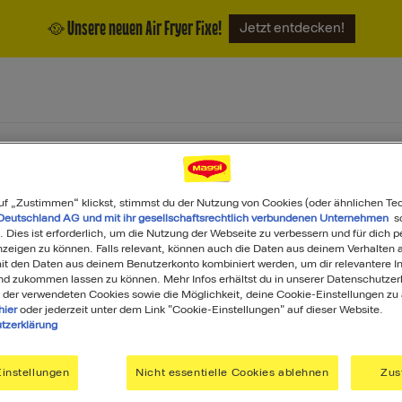
🥘 Unsere neuen Air Fryer Fixe!
Jetzt entdecken!
ukte
Magazin
Über uns
uf „Zustimmen“ klickst, stimmst du der Nutzung von Cookies (oder ähnlichen Te
Deutschland AG und mit ihr gesellschaftsrechtlich verbundenen Unternehmen
so
. Dies ist erforderlich, um die Nutzung der Webseite zu verbessern und für dich p
eigen zu können. Falls relevant, können auch die Daten aus deinem Verhalten a
t den Daten aus deinem Benutzerkonto kombiniert werden, um dir relevantere In
nd zukommen lassen zu können. Mehr Infos erhältst du in unserer Datenschutzer
 der verwendeten Cookies sowie die Möglichkeit, deine Cookie-Einstellungen zu
hier
oder jederzeit unter dem Link "Cookie-Einstellungen" auf dieser Website.
tzerklärung
GGI
Du ha
instellungen
Nicht essentielle Cookies ablehnen
Zus