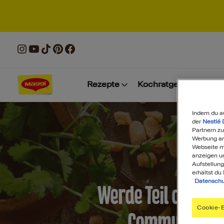
Rezepte
Kochratgeber
Prod
Indem du a
der
Nestlé 
Partnern zu
Werbung anz
Webseite mi
anzeigen u
Aufstellung
erhältst du
Datenschu
Werde Teil der MA
Cookie-E
Community