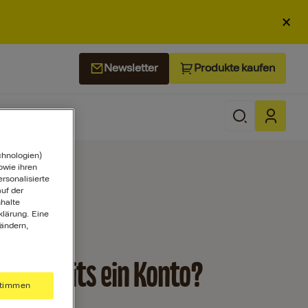
×
Produkte kaufen
Newsletter
chnologien)
wie ihren
ersonalisierte
uf der
halte
klärung. Eine
 ändern,
st bereits ein Konto?
timmen