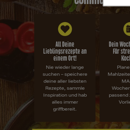
All Deine
Dein Woc
Lieblingsrezepte an
für str
einem Ort!
Koc
Nie wieder lange
Plane
suchen – speichere
Mahlzeit
deine aller liebsten
MA
Rezepte, sammle
Wochen
Inspiration und hab
passend 
alles immer
Vorl
griffbereit.