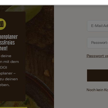
henplaner
essfreies
hen!
 deine
Passwort v
en mit dem
GGI
planer –
zu deinen
ieben.
Noch kein K