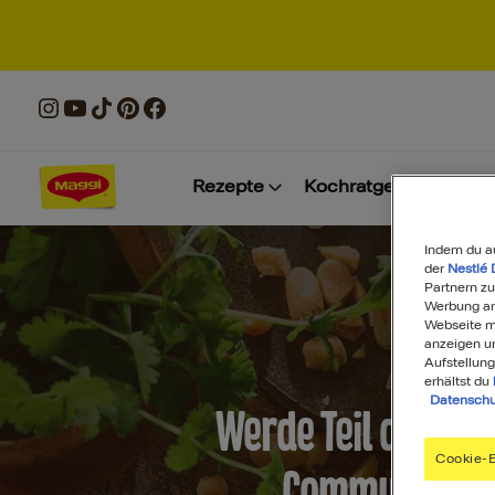
Rezepte
Kochratgeber
Prod
Indem du a
der
Nestlé 
Partnern zu
Werbung anz
Webseite mi
anzeigen u
Aufstellung
erhältst du
Datenschu
Werde Teil der MA
Cookie-E
Community