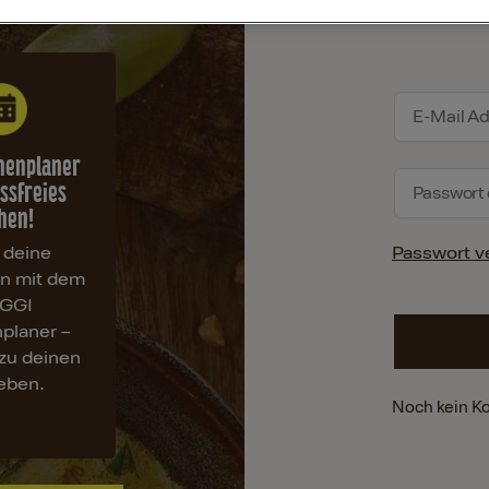
henplaner
essfreies
hen!
 deine
Passwort v
en mit dem
GGI
planer –
zu deinen
ieben.
Noch kein K