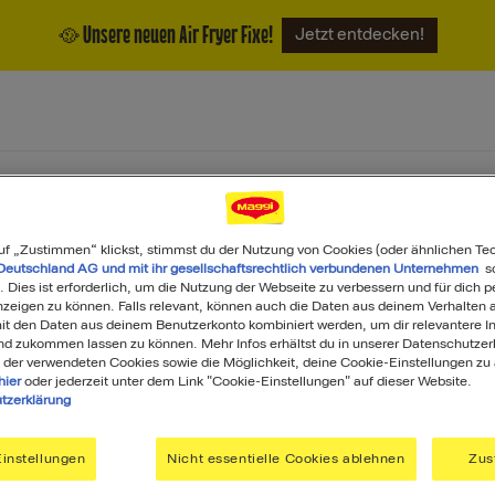
🥘 Unsere neuen Air Fryer Fixe!
Jetzt entdecken!
ukte
Magazin
Über uns
uf „Zustimmen“ klickst, stimmst du der Nutzung von Cookies (oder ähnlichen Te
Deutschland AG und mit ihr gesellschaftsrechtlich verbundenen Unternehmen
so
. Dies ist erforderlich, um die Nutzung der Webseite zu verbessern und für dich p
eigen zu können. Falls relevant, können auch die Daten aus deinem Verhalten a
t den Daten aus deinem Benutzerkonto kombiniert werden, um dir relevantere In
nd zukommen lassen zu können. Mehr Infos erhältst du in unserer Datenschutzer
 der verwendeten Cookies sowie die Möglichkeit, deine Cookie-Einstellungen zu
hier
oder jederzeit unter dem Link "Cookie-Einstellungen" auf dieser Website.
tzerklärung
GGI
Du ha
instellungen
Nicht essentielle Cookies ablehnen
Zus