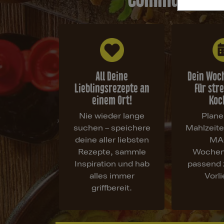
All Deine
Dein Woc
Lieblingsrezepte an
für str
einem Ort!
Koc
Nie wieder lange
Plane
suchen – speichere
Mahlzeit
deine aller liebsten
MA
Rezepte, sammle
Wochen
Inspiration und hab
passend 
alles immer
Vorl
griffbereit.