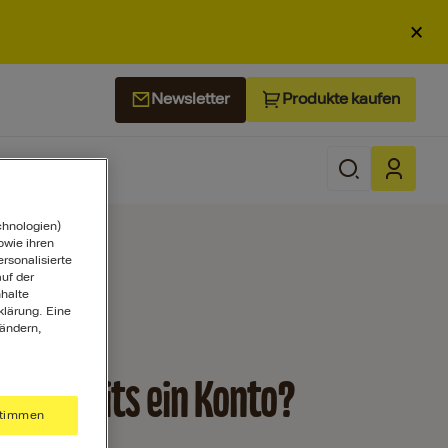
×
Produkte kaufen
Newsletter
chnologien)
wie ihren
ersonalisierte
uf der
halte
klärung. Eine
 ändern,
st bereits ein Konto?
timmen