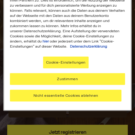
ihren Partnern zu. Dies ist erforderlich, um die Nutzung der Webseite
zu verbessern und für dich personalisierte Werbung anzeigen zu
können. Falls relevant, können auch die Daten aus deinem Verhalten
auf der Webseite mit den Daten aus deinem Benutzerkonto
kombiniert werden, um dir relevantere Inhalte anzeigen und
zukommen lassen zu können. Mehr Infos erhältst du in
All Deine
Dein
unserer Datenschutzerklärung. Eine Aufstellung der verwendeten
Lieblingsrezepte
Wochenplaner für
Cookies sowie die Möglichkeit, deine Cookie-Einstellungen zu
ändern, erhältst du
hier
oder jederzeit unter dem Link "Cookie-
an einem Ort!
stressfreies
Einstellungen" auf dieser Website.
Datenschutzerklärung
Kochen!
Nie wieder lange
suchen –
Plane deine
Cookie-Einstellungen
speichere deine
Mahlzeiten mit
aller liebsten
dem MAGGI
Zustimmen
Rezepte, sammle
Wochenplaner –
Inspiration und
passend zu
Nicht essentielle Cookies ablehnen
hab alles immer
deinen Vorlieben.
griffbereit.
Jetzt registrieren