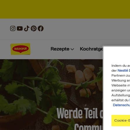
Rezepte
Kochratgeber
Prod
Indem du a
der
Nestlé 
Partnern zu
Werbung anz
Webseite mi
anzeigen u
Aufstellung
erhältst du
Datenschu
Werde Teil der MA
Cookie-E
Community