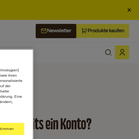
×
Produkte kaufen
Newsletter
chnologien)
wie ihren
ersonalisierte
uf der
halte
klärung. Eine
 ändern,
st bereits ein Konto?
timmen