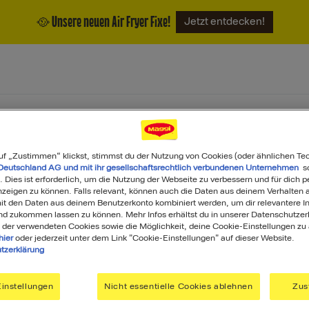
🥘 Unsere neuen Air Fryer Fixe!
Jetzt entdecken!
ukte
Magazin
Über uns
uf „Zustimmen“ klickst, stimmst du der Nutzung von Cookies (oder ähnlichen Te
Deutschland AG und mit ihr gesellschaftsrechtlich verbundenen Unternehmen
so
. Dies ist erforderlich, um die Nutzung der Webseite zu verbessern und für dich p
eigen zu können. Falls relevant, können auch die Daten aus deinem Verhalten a
t den Daten aus deinem Benutzerkonto kombiniert werden, um dir relevantere In
nd zukommen lassen zu können. Mehr Infos erhältst du in unserer Datenschutzer
 der verwendeten Cookies sowie die Möglichkeit, deine Cookie-Einstellungen zu
hier
oder jederzeit unter dem Link "Cookie-Einstellungen" auf dieser Website.
tzerklärung
GGI
Du ha
instellungen
Nicht essentielle Cookies ablehnen
Zus