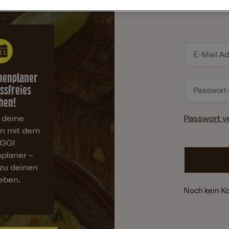
henplaner
essfreies
hen!
 deine
Passwort v
en mit dem
GGI
planer –
zu deinen
ieben.
Noch kein K