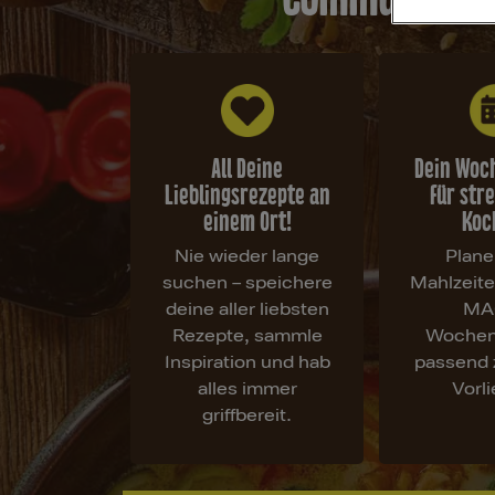
All Deine
Dein Woc
Lieblingsrezepte an
für str
einem Ort!
Koc
Nie wieder lange
Plane
suchen – speichere
Mahlzeit
deine aller liebsten
MA
Rezepte, sammle
Wochen
Inspiration und hab
passend 
alles immer
Vorl
griffbereit.