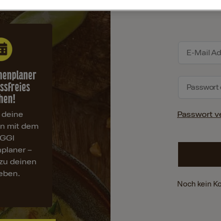
henplaner
essfreies
hen!
 deine
Passwort v
en mit dem
GGI
planer –
zu deinen
ieben.
Noch kein K