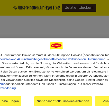
🥘 Unsere neuen Air Fryer Fixe!
Jetzt entdecken!
ukte
Magazin
Über uns
uf „Zustimmen“ klickst, stimmst du der Nutzung von Cookies (oder ähnlichen Te
Deutschland AG und mit ihr gesellschaftsrechtlich verbundenen Unternehmen
so
. Dies ist erforderlich, um die Nutzung der Webseite zu verbessern und für dich p
eigen zu können. Falls relevant, können auch die Daten aus deinem Verhalten a
t den Daten aus deinem Benutzerkonto kombiniert werden, um dir relevantere In
nd zukommen lassen zu können. Mehr Infos erhältst du in unserer Datenschutzer
 der verwendeten Cookies sowie die Möglichkeit, deine Cookie-Einstellungen zu
hier
oder jederzeit unter dem Link "Cookie-Einstellungen" auf dieser Website.
tzerklärung
GGI
Du ha
instellungen
Nicht essentielle Cookies ablehnen
Zus