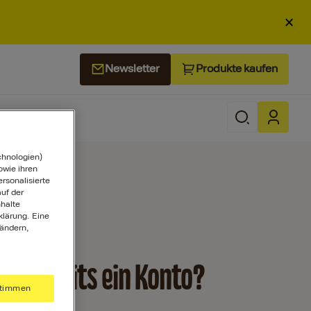
×
Produkte kaufen
Newsletter
chnologien)
wie ihren
ersonalisierte
uf der
halte
klärung. Eine
 ändern,
st bereits ein Konto?
timmen