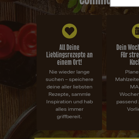
All Deine
Dein Woc
Lieblingsrezepte an
für str
einem Ort!
Koc
Nie wieder lange
Plane
suchen – speichere
Mahlzeit
deine aller liebsten
MA
Rezepte, sammle
Wochen
Inspiration und hab
passend 
alles immer
Vorl
griffbereit.