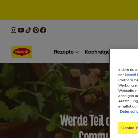
Rezepte
Kochratgeber
Prod
Indem du a
der
Nestlé 
Partnern zu
Werbung anz
Webseite mi
anzeigen u
Aufstellung
erhältst du
Datenschu
Werde Teil der MA
Cookie-E
Community