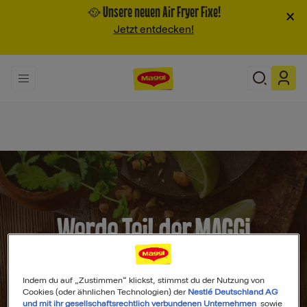
🥘 Unsere neuen Air Fryer Fixe!
×
Jetzt entdecken!
Werde Teil der MAGGI
Community
Indem du auf „Zustimmen“ klickst, stimmst du der Nutzung von
Cookies (oder ähnlichen Technologien) der
Nestlé Deutschland AG
und mit ihr gesellschaftsrechtlich verbundenen Unternehmen
sowie