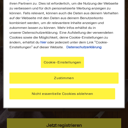
ihren Partnern zu. Dies ist erforderlich, um die Nutzung der Webseite
zu verbessern und für dich personalisierte Werbung anzeigen zu
können. Falls relevant, können auch die Daten aus deinem Verhalten
auf der Webseite mit den Daten aus deinem Benutzerkonto
kombiniert werden, um dir relevantere Inhalte anzeigen und
All Deine
Dein
zukommen lassen zu können. Mehr Infos erhältst du in
unserer Datenschutzerklärung. Eine Aufstellung der verwendeten
Lieblingsrezepte
Wochenplaner für
Cookies sowie die Möglichkeit, deine Cookie-Einstellungen zu
an einem Ort!
stressfreies
ändern, erhältst du
hier
oder jederzeit unter dem Link "Cookie-
Kochen!
Einstellungen" auf dieser Website.
Datenschutzerklärung
Nie wieder lange
suchen –
Plane deine
Cookie-Einstellungen
speichere deine
Mahlzeiten mit
aller liebsten
dem MAGGI
Rezepte, sammle
Wochenplaner –
Zustimmen
Inspiration und
passend zu
hab alles immer
deinen Vorlieben.
Nicht essentielle Cookies ablehnen
griffbereit.
Jetzt registrieren