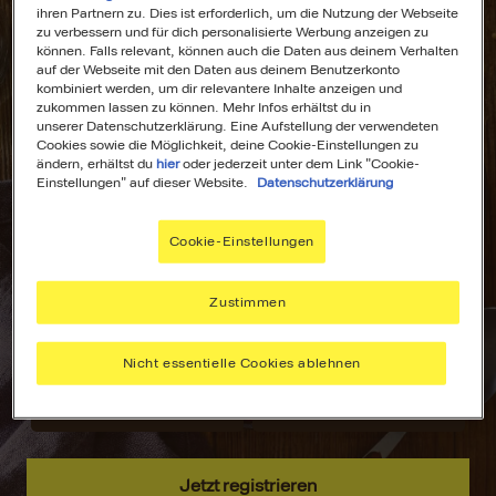
ihren Partnern zu. Dies ist erforderlich, um die Nutzung der Webseite
zu verbessern und für dich personalisierte Werbung anzeigen zu
können. Falls relevant, können auch die Daten aus deinem Verhalten
auf der Webseite mit den Daten aus deinem Benutzerkonto
kombiniert werden, um dir relevantere Inhalte anzeigen und
All Deine
Dein
zukommen lassen zu können. Mehr Infos erhältst du in
unserer Datenschutzerklärung. Eine Aufstellung der verwendeten
Lieblingsrezepte
Wochenplaner für
Cookies sowie die Möglichkeit, deine Cookie-Einstellungen zu
an einem Ort!
stressfreies
ändern, erhältst du
hier
oder jederzeit unter dem Link "Cookie-
Kochen!
Einstellungen" auf dieser Website.
Datenschutzerklärung
Nie wieder lange
suchen –
Plane deine
Cookie-Einstellungen
speichere deine
Mahlzeiten mit
aller liebsten
dem MAGGI
Rezepte, sammle
Wochenplaner –
Zustimmen
Inspiration und
passend zu
hab alles immer
deinen Vorlieben.
Nicht essentielle Cookies ablehnen
griffbereit.
Jetzt registrieren