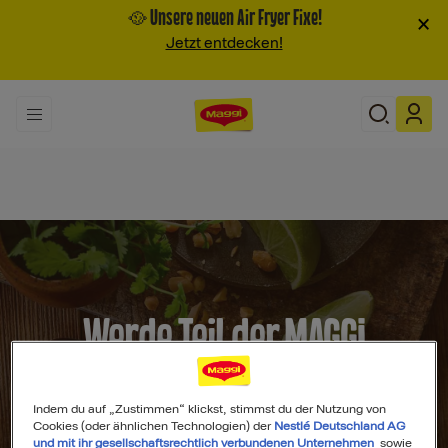
🥘 Unsere neuen Air Fryer Fixe!
×
Jetzt entdecken!
Werde Teil der MAGGI
Community
Indem du auf „Zustimmen“ klickst, stimmst du der Nutzung von
Cookies (oder ähnlichen Technologien) der
Nestlé Deutschland AG
und mit ihr gesellschaftsrechtlich verbundenen Unternehmen
sowie