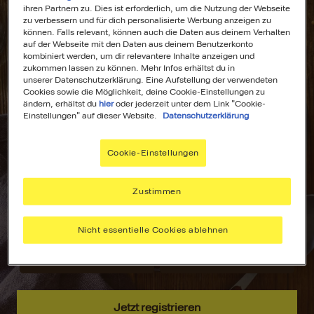
ihren Partnern zu. Dies ist erforderlich, um die Nutzung der Webseite
zu verbessern und für dich personalisierte Werbung anzeigen zu
können. Falls relevant, können auch die Daten aus deinem Verhalten
auf der Webseite mit den Daten aus deinem Benutzerkonto
kombiniert werden, um dir relevantere Inhalte anzeigen und
All Deine
Dein
zukommen lassen zu können. Mehr Infos erhältst du in
unserer Datenschutzerklärung. Eine Aufstellung der verwendeten
Lieblingsrezepte
Wochenplaner für
Cookies sowie die Möglichkeit, deine Cookie-Einstellungen zu
an einem Ort!
stressfreies
ändern, erhältst du
hier
oder jederzeit unter dem Link "Cookie-
Kochen!
Einstellungen" auf dieser Website.
Datenschutzerklärung
Nie wieder lange
suchen –
Plane deine
Cookie-Einstellungen
speichere deine
Mahlzeiten mit
aller liebsten
dem MAGGI
Rezepte, sammle
Wochenplaner –
Zustimmen
Inspiration und
passend zu
hab alles immer
deinen Vorlieben.
Nicht essentielle Cookies ablehnen
griffbereit.
Jetzt registrieren