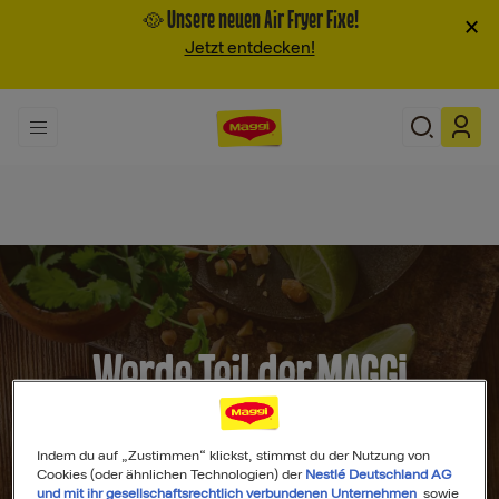
🥘 Unsere neuen Air Fryer Fixe!
×
Jetzt entdecken!
Werde Teil der MAGGI
Community
Indem du auf „Zustimmen“ klickst, stimmst du der Nutzung von
Cookies (oder ähnlichen Technologien) der
Nestlé Deutschland AG
und mit ihr gesellschaftsrechtlich verbundenen Unternehmen
sowie