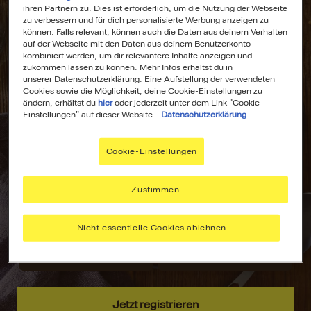
ihren Partnern zu. Dies ist erforderlich, um die Nutzung der Webseite
zu verbessern und für dich personalisierte Werbung anzeigen zu
können. Falls relevant, können auch die Daten aus deinem Verhalten
auf der Webseite mit den Daten aus deinem Benutzerkonto
kombiniert werden, um dir relevantere Inhalte anzeigen und
All Deine
Dein
zukommen lassen zu können. Mehr Infos erhältst du in
unserer Datenschutzerklärung. Eine Aufstellung der verwendeten
Lieblingsrezepte
Wochenplaner für
Cookies sowie die Möglichkeit, deine Cookie-Einstellungen zu
an einem Ort!
stressfreies
ändern, erhältst du
hier
oder jederzeit unter dem Link "Cookie-
Kochen!
Einstellungen" auf dieser Website.
Datenschutzerklärung
Nie wieder lange
suchen –
Plane deine
Cookie-Einstellungen
speichere deine
Mahlzeiten mit
aller liebsten
dem MAGGI
Rezepte, sammle
Wochenplaner –
Zustimmen
Inspiration und
passend zu
hab alles immer
deinen Vorlieben.
Nicht essentielle Cookies ablehnen
griffbereit.
Jetzt registrieren