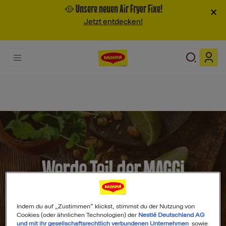
🥘 Unsere neuen Air Fryer Fixe!
×
Jetzt entdecken!
Werde Teil der MAGGI
Community
Indem du auf „Zustimmen“ klickst, stimmst du der Nutzung von
Cookies (oder ähnlichen Technologien) der
Nestlé Deutschland AG
und mit ihr gesellschaftsrechtlich verbundenen Unternehmen
sowie