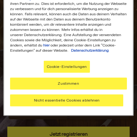
ihren Partnern zu. Dies ist erforderlich, um die Nutzung der Webseite
zu verbessern und für dich personalisierte Werbung anzeigen zu
können. Falls relevant, können auch die Daten aus deinem Verhalten
auf der Webseite mit den Daten aus deinem Benutzerkonto
kombiniert werden, um dir relevantere Inhalte anzeigen und
All Deine
Dein
zukommen lassen zu können. Mehr Infos erhältst du in
unserer Datenschutzerklärung. Eine Aufstellung der verwendeten
Lieblingsrezepte
Wochenplaner für
Cookies sowie die Möglichkeit, deine Cookie-Einstellungen zu
an einem Ort!
stressfreies
ändern, erhältst du
hier
oder jederzeit unter dem Link "Cookie-
Kochen!
Einstellungen" auf dieser Website.
Datenschutzerklärung
Nie wieder lange
suchen –
Plane deine
Cookie-Einstellungen
speichere deine
Mahlzeiten mit
aller liebsten
dem MAGGI
Rezepte, sammle
Wochenplaner –
Zustimmen
Inspiration und
passend zu
hab alles immer
deinen Vorlieben.
Nicht essentielle Cookies ablehnen
griffbereit.
Jetzt registrieren