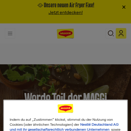
🥘 Unsere neuen Air Fryer Fixe!
×
Jetzt entdecken!
Werde Teil der MAGGI
Community
Indem du auf „Zustimmen“ klickst, stimmst du der Nutzung von
Cookies (oder ähnlichen Technologien) der
Nestlé Deutschland AG
und mit ihr gesellschaftsrechtlich verbundenen Unternehmen
sowie