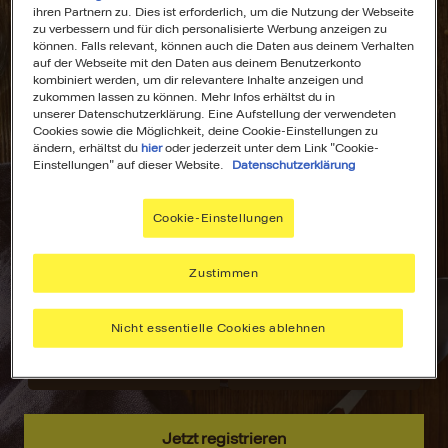
ihren Partnern zu. Dies ist erforderlich, um die Nutzung der Webseite
zu verbessern und für dich personalisierte Werbung anzeigen zu
können. Falls relevant, können auch die Daten aus deinem Verhalten
auf der Webseite mit den Daten aus deinem Benutzerkonto
kombiniert werden, um dir relevantere Inhalte anzeigen und
All Deine
Dein
zukommen lassen zu können. Mehr Infos erhältst du in
unserer Datenschutzerklärung. Eine Aufstellung der verwendeten
Lieblingsrezepte
Wochenplaner für
Cookies sowie die Möglichkeit, deine Cookie-Einstellungen zu
an einem Ort!
stressfreies
ändern, erhältst du
hier
oder jederzeit unter dem Link "Cookie-
Kochen!
Einstellungen" auf dieser Website.
Datenschutzerklärung
Nie wieder lange
suchen –
Plane deine
Cookie-Einstellungen
speichere deine
Mahlzeiten mit
aller liebsten
dem MAGGI
Rezepte, sammle
Wochenplaner –
Zustimmen
Inspiration und
passend zu
hab alles immer
deinen Vorlieben.
Nicht essentielle Cookies ablehnen
griffbereit.
Jetzt registrieren