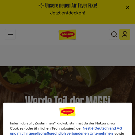
🥘 Unsere neuen Air Fryer Fixe!
×
Jetzt entdecken!
Werde Teil der MAGGI
Community
Indem du auf „Zustimmen“ klickst, stimmst du der Nutzung von
Cookies (oder ähnlichen Technologien) der
Nestlé Deutschland AG
und mit ihr gesellschaftsrechtlich verbundenen Unternehmen
sowie