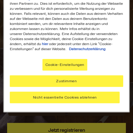
ihren Partnern zu. Dies ist erforderlich, um die Nutzung der Webseite
zu verbessern und für dich personalisierte Werbung anzeigen zu
können. Falls relevant, können auch die Daten aus deinem Verhalten
auf der Webseite mit den Daten aus deinem Benutzerkonto
kombiniert werden, um dir relevantere Inhalte anzeigen und
All Deine
Dein
zukommen lassen zu können. Mehr Infos erhältst du in
unserer Datenschutzerklärung. Eine Aufstellung der verwendeten
Lieblingsrezepte
Wochenplaner für
Cookies sowie die Möglichkeit, deine Cookie-Einstellungen zu
an einem Ort!
stressfreies
ändern, erhältst du
hier
oder jederzeit unter dem Link "Cookie-
Kochen!
Einstellungen" auf dieser Website.
Datenschutzerklärung
Nie wieder lange
suchen –
Plane deine
Cookie-Einstellungen
speichere deine
Mahlzeiten mit
aller liebsten
dem MAGGI
Rezepte, sammle
Wochenplaner –
Zustimmen
Inspiration und
passend zu
hab alles immer
deinen Vorlieben.
Nicht essentielle Cookies ablehnen
griffbereit.
Jetzt registrieren