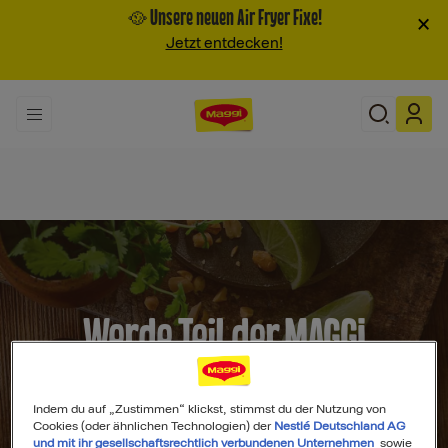
🥘 Unsere neuen Air Fryer Fixe!
×
Jetzt entdecken!
Werde Teil der MAGGI
Community
Indem du auf „Zustimmen“ klickst, stimmst du der Nutzung von
Cookies (oder ähnlichen Technologien) der
Nestlé Deutschland AG
und mit ihr gesellschaftsrechtlich verbundenen Unternehmen
sowie