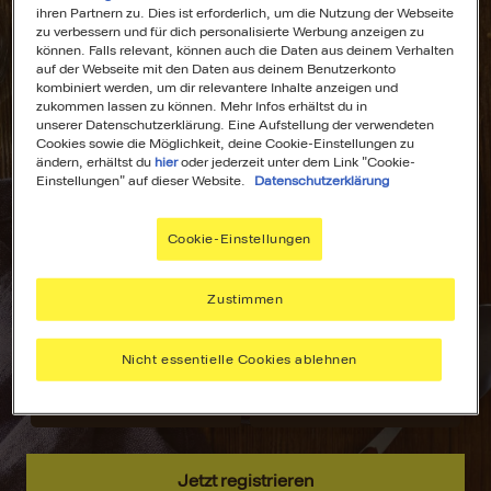
ihren Partnern zu. Dies ist erforderlich, um die Nutzung der Webseite
zu verbessern und für dich personalisierte Werbung anzeigen zu
können. Falls relevant, können auch die Daten aus deinem Verhalten
auf der Webseite mit den Daten aus deinem Benutzerkonto
kombiniert werden, um dir relevantere Inhalte anzeigen und
All Deine
Dein
zukommen lassen zu können. Mehr Infos erhältst du in
unserer Datenschutzerklärung. Eine Aufstellung der verwendeten
Lieblingsrezepte
Wochenplaner für
Cookies sowie die Möglichkeit, deine Cookie-Einstellungen zu
an einem Ort!
stressfreies
ändern, erhältst du
hier
oder jederzeit unter dem Link "Cookie-
Kochen!
Einstellungen" auf dieser Website.
Datenschutzerklärung
Nie wieder lange
suchen –
Plane deine
Cookie-Einstellungen
speichere deine
Mahlzeiten mit
aller liebsten
dem MAGGI
Rezepte, sammle
Wochenplaner –
Zustimmen
Inspiration und
passend zu
hab alles immer
deinen Vorlieben.
Nicht essentielle Cookies ablehnen
griffbereit.
Jetzt registrieren