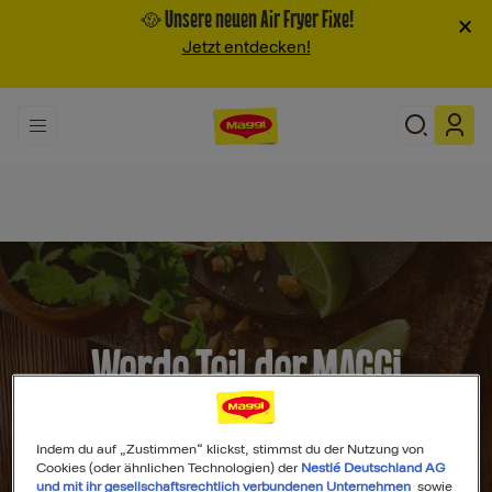
🥘 Unsere neuen Air Fryer Fixe!
×
Jetzt entdecken!
Werde Teil der MAGGI
Community
Indem du auf „Zustimmen“ klickst, stimmst du der Nutzung von
Cookies (oder ähnlichen Technologien) der
Nestlé Deutschland AG
und mit ihr gesellschaftsrechtlich verbundenen Unternehmen
sowie