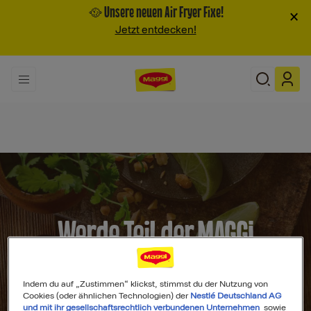
🥘 Unsere neuen Air Fryer Fixe!
×
Jetzt entdecken!
Werde Teil der MAGGI
Community
Indem du auf „Zustimmen“ klickst, stimmst du der Nutzung von
Cookies (oder ähnlichen Technologien) der
Nestlé Deutschland AG
und mit ihr gesellschaftsrechtlich verbundenen Unternehmen
sowie