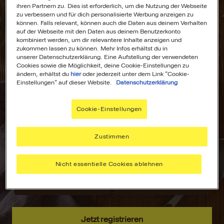
ihren Partnern zu. Dies ist erforderlich, um die Nutzung der Webseite
zu verbessern und für dich personalisierte Werbung anzeigen zu
können. Falls relevant, können auch die Daten aus deinem Verhalten
auf der Webseite mit den Daten aus deinem Benutzerkonto
kombiniert werden, um dir relevantere Inhalte anzeigen und
All Deine
Dein
zukommen lassen zu können. Mehr Infos erhältst du in
unserer Datenschutzerklärung. Eine Aufstellung der verwendeten
Lieblingsrezepte
Wochenplaner für
Cookies sowie die Möglichkeit, deine Cookie-Einstellungen zu
an einem Ort!
stressfreies
ändern, erhältst du
hier
oder jederzeit unter dem Link "Cookie-
Kochen!
Einstellungen" auf dieser Website.
Datenschutzerklärung
Nie wieder lange
suchen –
Plane deine
Cookie-Einstellungen
speichere deine
Mahlzeiten mit
aller liebsten
dem MAGGI
Rezepte, sammle
Wochenplaner –
Zustimmen
Inspiration und
passend zu
hab alles immer
deinen Vorlieben.
Nicht essentielle Cookies ablehnen
griffbereit.
Jetzt registrieren