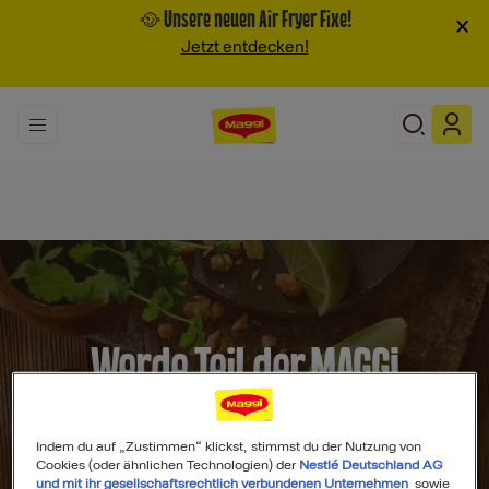
🥘 Unsere neuen Air Fryer Fixe!
×
Jetzt entdecken!
Werde Teil der MAGGI
Community
Indem du auf „Zustimmen“ klickst, stimmst du der Nutzung von
Cookies (oder ähnlichen Technologien) der
Nestlé Deutschland AG
und mit ihr gesellschaftsrechtlich verbundenen Unternehmen
sowie