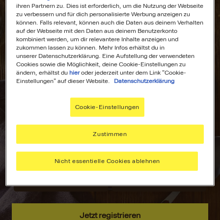
ihren Partnern zu. Dies ist erforderlich, um die Nutzung der Webseite
zu verbessern und für dich personalisierte Werbung anzeigen zu
können. Falls relevant, können auch die Daten aus deinem Verhalten
auf der Webseite mit den Daten aus deinem Benutzerkonto
kombiniert werden, um dir relevantere Inhalte anzeigen und
All Deine
Dein
zukommen lassen zu können. Mehr Infos erhältst du in
unserer Datenschutzerklärung. Eine Aufstellung der verwendeten
Lieblingsrezepte
Wochenplaner für
Cookies sowie die Möglichkeit, deine Cookie-Einstellungen zu
an einem Ort!
stressfreies
ändern, erhältst du
hier
oder jederzeit unter dem Link "Cookie-
Kochen!
Einstellungen" auf dieser Website.
Datenschutzerklärung
Nie wieder lange
suchen –
Plane deine
Cookie-Einstellungen
speichere deine
Mahlzeiten mit
aller liebsten
dem MAGGI
Rezepte, sammle
Wochenplaner –
Zustimmen
Inspiration und
passend zu
hab alles immer
deinen Vorlieben.
Nicht essentielle Cookies ablehnen
griffbereit.
Jetzt registrieren