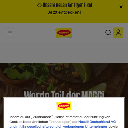
🥘 Unsere neuen Air Fryer Fixe!
×
Jetzt entdecken!
Werde Teil der MAGGI
Community
Indem du auf „Zustimmen“ klickst, stimmst du der Nutzung von
Cookies (oder ähnlichen Technologien) der
Nestlé Deutschland AG
und mit ihr gesellschaftsrechtlich verbundenen Unternehmen
sowie