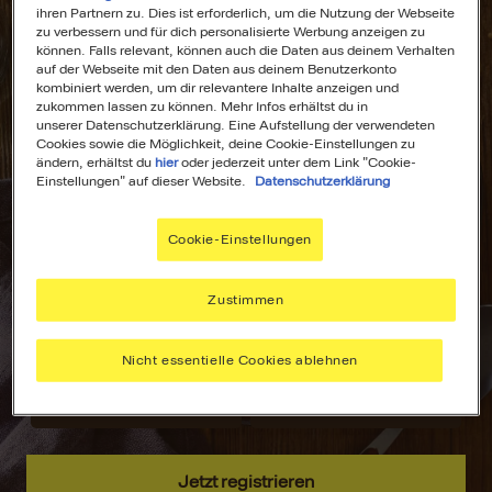
ihren Partnern zu. Dies ist erforderlich, um die Nutzung der Webseite
zu verbessern und für dich personalisierte Werbung anzeigen zu
können. Falls relevant, können auch die Daten aus deinem Verhalten
auf der Webseite mit den Daten aus deinem Benutzerkonto
kombiniert werden, um dir relevantere Inhalte anzeigen und
All Deine
Dein
zukommen lassen zu können. Mehr Infos erhältst du in
unserer Datenschutzerklärung. Eine Aufstellung der verwendeten
Lieblingsrezepte
Wochenplaner für
Cookies sowie die Möglichkeit, deine Cookie-Einstellungen zu
an einem Ort!
stressfreies
ändern, erhältst du
hier
oder jederzeit unter dem Link "Cookie-
Kochen!
Einstellungen" auf dieser Website.
Datenschutzerklärung
Nie wieder lange
suchen –
Plane deine
Cookie-Einstellungen
speichere deine
Mahlzeiten mit
aller liebsten
dem MAGGI
Rezepte, sammle
Wochenplaner –
Zustimmen
Inspiration und
passend zu
hab alles immer
deinen Vorlieben.
Nicht essentielle Cookies ablehnen
griffbereit.
Jetzt registrieren