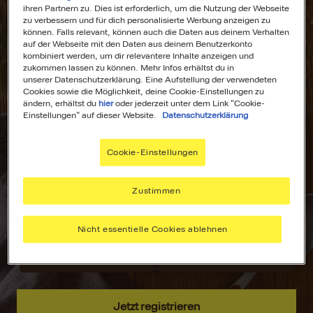
ihren Partnern zu. Dies ist erforderlich, um die Nutzung der Webseite
zu verbessern und für dich personalisierte Werbung anzeigen zu
können. Falls relevant, können auch die Daten aus deinem Verhalten
auf der Webseite mit den Daten aus deinem Benutzerkonto
kombiniert werden, um dir relevantere Inhalte anzeigen und
All Deine
Dein
zukommen lassen zu können. Mehr Infos erhältst du in
unserer Datenschutzerklärung. Eine Aufstellung der verwendeten
Lieblingsrezepte
Wochenplaner für
Cookies sowie die Möglichkeit, deine Cookie-Einstellungen zu
an einem Ort!
stressfreies
ändern, erhältst du
hier
oder jederzeit unter dem Link "Cookie-
Kochen!
Einstellungen" auf dieser Website.
Datenschutzerklärung
Nie wieder lange
suchen –
Plane deine
Cookie-Einstellungen
speichere deine
Mahlzeiten mit
aller liebsten
dem MAGGI
Rezepte, sammle
Wochenplaner –
Zustimmen
Inspiration und
passend zu
hab alles immer
deinen Vorlieben.
Nicht essentielle Cookies ablehnen
griffbereit.
Jetzt registrieren