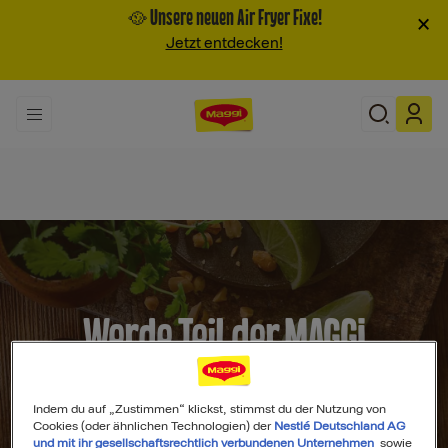
🥘 Unsere neuen Air Fryer Fixe!
×
Jetzt entdecken!
Werde Teil der MAGGI
Community
Indem du auf „Zustimmen“ klickst, stimmst du der Nutzung von
Cookies (oder ähnlichen Technologien) der
Nestlé Deutschland AG
und mit ihr gesellschaftsrechtlich verbundenen Unternehmen
sowie