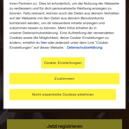
ihren Partnern zu. Dies ist erforderlich, um die Nutzung der Webseite
zu verbessern und für dich personalisierte Werbung anzeigen zu
können. Falls relevant, können auch die Daten aus deinem Verhalten
auf der Webseite mit den Daten aus deinem Benutzerkonto
kombiniert werden, um dir relevantere Inhalte anzeigen und
All Deine
Dein
zukommen lassen zu können. Mehr Infos erhältst du in
unserer Datenschutzerklärung. Eine Aufstellung der verwendeten
Lieblingsrezepte
Wochenplaner für
Cookies sowie die Möglichkeit, deine Cookie-Einstellungen zu
an einem Ort!
stressfreies
ändern, erhältst du
hier
oder jederzeit unter dem Link "Cookie-
Kochen!
Einstellungen" auf dieser Website.
Datenschutzerklärung
Nie wieder lange
suchen –
Plane deine
Cookie-Einstellungen
speichere deine
Mahlzeiten mit
aller liebsten
dem MAGGI
Rezepte, sammle
Wochenplaner –
Zustimmen
Inspiration und
passend zu
hab alles immer
deinen Vorlieben.
Nicht essentielle Cookies ablehnen
griffbereit.
Jetzt registrieren