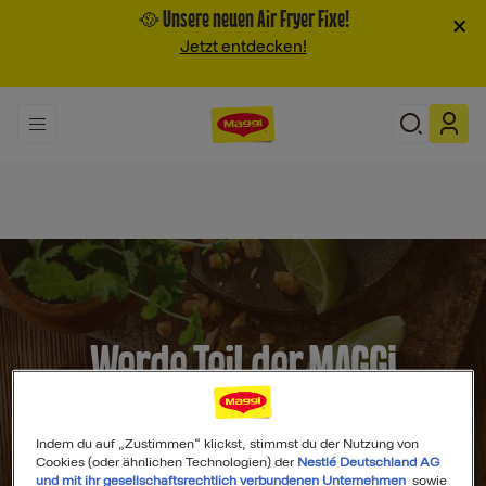
🥘 Unsere neuen Air Fryer Fixe!
×
Jetzt entdecken!
Werde Teil der MAGGI
Community
Indem du auf „Zustimmen“ klickst, stimmst du der Nutzung von
Cookies (oder ähnlichen Technologien) der
Nestlé Deutschland AG
und mit ihr gesellschaftsrechtlich verbundenen Unternehmen
sowie