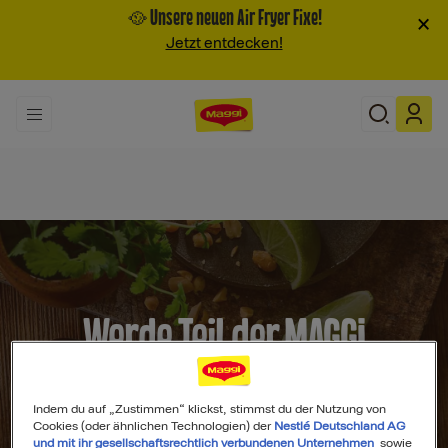
🥘 Unsere neuen Air Fryer Fixe!
×
Jetzt entdecken!
Werde Teil der MAGGI
Community
Indem du auf „Zustimmen“ klickst, stimmst du der Nutzung von
Cookies (oder ähnlichen Technologien) der
Nestlé Deutschland AG
und mit ihr gesellschaftsrechtlich verbundenen Unternehmen
sowie