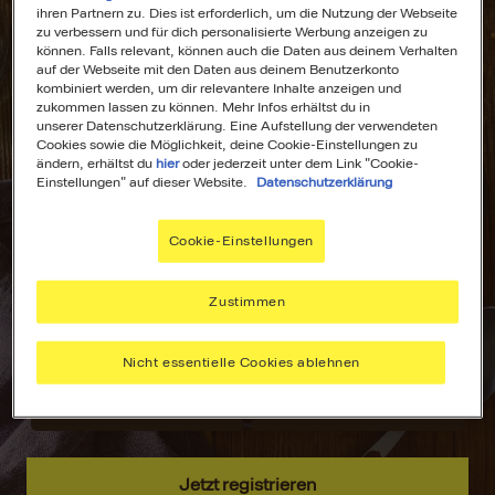
ihren Partnern zu. Dies ist erforderlich, um die Nutzung der Webseite
zu verbessern und für dich personalisierte Werbung anzeigen zu
können. Falls relevant, können auch die Daten aus deinem Verhalten
auf der Webseite mit den Daten aus deinem Benutzerkonto
kombiniert werden, um dir relevantere Inhalte anzeigen und
All Deine
Dein
zukommen lassen zu können. Mehr Infos erhältst du in
unserer Datenschutzerklärung. Eine Aufstellung der verwendeten
Lieblingsrezepte
Wochenplaner für
Cookies sowie die Möglichkeit, deine Cookie-Einstellungen zu
an einem Ort!
stressfreies
ändern, erhältst du
hier
oder jederzeit unter dem Link "Cookie-
Kochen!
Einstellungen" auf dieser Website.
Datenschutzerklärung
Nie wieder lange
suchen –
Plane deine
Cookie-Einstellungen
speichere deine
Mahlzeiten mit
aller liebsten
dem MAGGI
Rezepte, sammle
Wochenplaner –
Zustimmen
Inspiration und
passend zu
hab alles immer
deinen Vorlieben.
Nicht essentielle Cookies ablehnen
griffbereit.
Jetzt registrieren