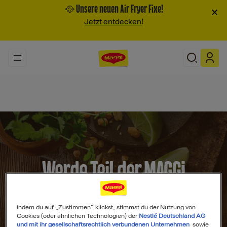
🥘 Unsere neuen Air Fryer Fixe!
×
Jetzt entdecken!
Werde Teil der MAGGI
Community
Indem du auf „Zustimmen“ klickst, stimmst du der Nutzung von
Cookies (oder ähnlichen Technologien) der
Nestlé Deutschland AG
und mit ihr gesellschaftsrechtlich verbundenen Unternehmen
sowie