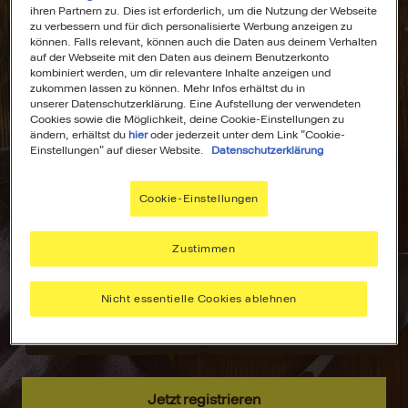
ihren Partnern zu. Dies ist erforderlich, um die Nutzung der Webseite
zu verbessern und für dich personalisierte Werbung anzeigen zu
können. Falls relevant, können auch die Daten aus deinem Verhalten
auf der Webseite mit den Daten aus deinem Benutzerkonto
kombiniert werden, um dir relevantere Inhalte anzeigen und
All Deine
Dein
zukommen lassen zu können. Mehr Infos erhältst du in
unserer Datenschutzerklärung. Eine Aufstellung der verwendeten
Lieblingsrezepte
Wochenplaner für
Cookies sowie die Möglichkeit, deine Cookie-Einstellungen zu
an einem Ort!
stressfreies
ändern, erhältst du
hier
oder jederzeit unter dem Link "Cookie-
Kochen!
Einstellungen" auf dieser Website.
Datenschutzerklärung
Nie wieder lange
suchen –
Plane deine
Cookie-Einstellungen
speichere deine
Mahlzeiten mit
aller liebsten
dem MAGGI
Rezepte, sammle
Wochenplaner –
Zustimmen
Inspiration und
passend zu
hab alles immer
deinen Vorlieben.
Nicht essentielle Cookies ablehnen
griffbereit.
Jetzt registrieren