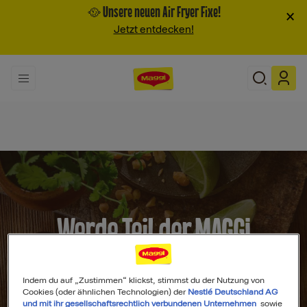
🥘 Unsere neuen Air Fryer Fixe!
×
Jetzt entdecken!
Werde Teil der MAGGI
Community
Indem du auf „Zustimmen“ klickst, stimmst du der Nutzung von
Cookies (oder ähnlichen Technologien) der
Nestlé Deutschland AG
und mit ihr gesellschaftsrechtlich verbundenen Unternehmen
sowie