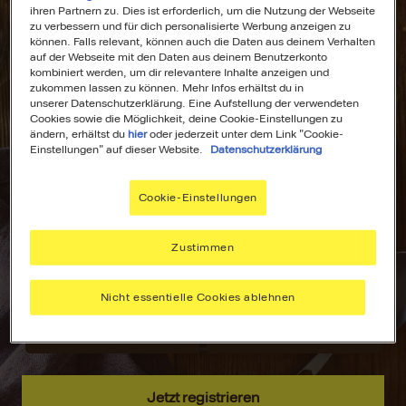
ihren Partnern zu. Dies ist erforderlich, um die Nutzung der Webseite
zu verbessern und für dich personalisierte Werbung anzeigen zu
können. Falls relevant, können auch die Daten aus deinem Verhalten
auf der Webseite mit den Daten aus deinem Benutzerkonto
kombiniert werden, um dir relevantere Inhalte anzeigen und
All Deine
Dein
zukommen lassen zu können. Mehr Infos erhältst du in
unserer Datenschutzerklärung. Eine Aufstellung der verwendeten
Lieblingsrezepte
Wochenplaner für
Cookies sowie die Möglichkeit, deine Cookie-Einstellungen zu
an einem Ort!
stressfreies
ändern, erhältst du
hier
oder jederzeit unter dem Link "Cookie-
Kochen!
Einstellungen" auf dieser Website.
Datenschutzerklärung
Nie wieder lange
suchen –
Plane deine
Cookie-Einstellungen
speichere deine
Mahlzeiten mit
aller liebsten
dem MAGGI
Rezepte, sammle
Wochenplaner –
Zustimmen
Inspiration und
passend zu
hab alles immer
deinen Vorlieben.
Nicht essentielle Cookies ablehnen
griffbereit.
Jetzt registrieren