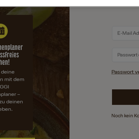
henplaner
essfreies
hen!
 deine
Passwort v
en mit dem
GGI
planer –
zu deinen
ieben.
Noch kein K