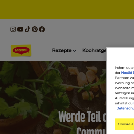
Rezepte
Kochratgeber
Prod
Indem du a
der
Nestlé 
Partnern zu
Werbung anz
Webseite mi
anzeigen u
Aufstellung
erhältst du
Datenschu
Werde Teil der MA
Cookie-E
Community