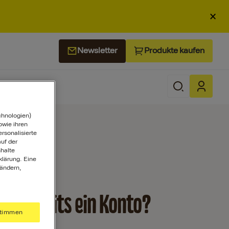
×
Produkte kaufen
Newsletter
chnologien)
wie ihren
ersonalisierte
uf der
halte
klärung. Eine
 ändern,
st bereits ein Konto?
timmen