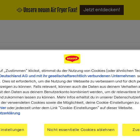
🥘 Unsere neuen Air Fryer Fixe!
Jetzt entdecken!
ukte
Magazin
Über uns
uf „Zustimmen“ klickst, stimmst du der Nutzung von Cookies (oder ähnlichen Te
Deutschland AG und mit ihr gesellschaftsrechtlich verbundenen Unternehmen
so
. Dies ist erforderlich, um die Nutzung der Webseite zu verbessern und für dich p
eigen zu können. Falls relevant, können auch die Daten aus deinem Verhalten a
t den Daten aus deinem Benutzerkonto kombiniert werden, um dir relevantere In
nd zukommen lassen zu können. Mehr Infos erhältst du in unserer Datenschutzer
 der verwendeten Cookies sowie die Möglichkeit, deine Cookie-Einstellungen zu
hier
oder jederzeit unter dem Link "Cookie-Einstellungen" auf dieser Website.
tzerklärung
GGI
Du ha
instellungen
Nicht essentielle Cookies ablehnen
Zus