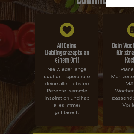
All Deine
Dein Woc
Lieblingsrezepte an
für str
einem Ort!
Koc
Nie wieder lange
Plane
suchen – speichere
Mahlzeit
deine aller liebsten
MA
Rezepte, sammle
Wochen
Inspiration und hab
passend 
alles immer
Vorl
griffbereit.