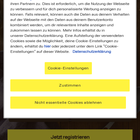
ihren Partnern zu. Dies ist erforderlich, um die Nutzung der Webseite
zu verbessern und für dich personalisierte Werbung anzeigen zu
können. Falls relevant, können auch die Daten aus deinem Verhalten
auf der Webseite mit den Daten aus deinem Benutzerkonto
kombiniert werden, um dir relevantere Inhalte anzeigen und
All Deine
Dein
zukommen lassen zu können. Mehr Infos erhältst du in
unserer Datenschutzerklärung. Eine Aufstellung der verwendeten
Lieblingsrezepte
Wochenplaner für
Cookies sowie die Möglichkeit, deine Cookie-Einstellungen zu
an einem Ort!
stressfreies
ändern, erhältst du
hier
oder jederzeit unter dem Link "Cookie-
Kochen!
Einstellungen" auf dieser Website.
Datenschutzerklärung
Nie wieder lange
suchen –
Plane deine
Cookie-Einstellungen
speichere deine
Mahlzeiten mit
aller liebsten
dem MAGGI
Rezepte, sammle
Wochenplaner –
Zustimmen
Inspiration und
passend zu
hab alles immer
deinen Vorlieben.
Nicht essentielle Cookies ablehnen
griffbereit.
Jetzt registrieren