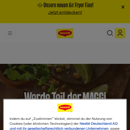
🥘 Unsere neuen Air Fryer Fixe!
×
Jetzt entdecken!
Werde Teil der MAGGI
Community
Indem du auf „Zustimmen“ klickst, stimmst du der Nutzung von
Cookies (oder ähnlichen Technologien) der
Nestlé Deutschland AG
und mit ihr gesellschaftsrechtlich verbundenen Unternehmen
sowie