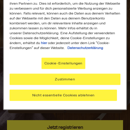
ihren Partnern zu. Dies ist erforderlich, um die Nutzung der Webseite
zu verbessern und für dich personalisierte Werbung anzeigen zu
können. Falls relevant, können auch die Daten aus deinem Verhalten
auf der Webseite mit den Daten aus deinem Benutzerkonto
kombiniert werden, um dir relevantere Inhalte anzeigen und
All Deine
Dein
zukommen lassen zu können. Mehr Infos erhältst du in
unserer Datenschutzerklärung. Eine Aufstellung der verwendeten
Lieblingsrezepte
Wochenplaner für
Cookies sowie die Möglichkeit, deine Cookie-Einstellungen zu
an einem Ort!
stressfreies
ändern, erhältst du
hier
oder jederzeit unter dem Link "Cookie-
Kochen!
Einstellungen" auf dieser Website.
Datenschutzerklärung
Nie wieder lange
suchen –
Plane deine
Cookie-Einstellungen
speichere deine
Mahlzeiten mit
aller liebsten
dem MAGGI
Rezepte, sammle
Wochenplaner –
Zustimmen
Inspiration und
passend zu
hab alles immer
deinen Vorlieben.
Nicht essentielle Cookies ablehnen
griffbereit.
Jetzt registrieren