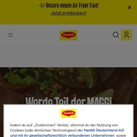
🥘 Unsere neuen Air Fryer Fixe!
×
Jetzt entdecken!
Werde Teil der MAGGI
Community
Indem du auf „Zustimmen“ klickst, stimmst du der Nutzung von
Cookies (oder ähnlichen Technologien) der
Nestlé Deutschland AG
und mit ihr gesellschaftsrechtlich verbundenen Unternehmen
sowie