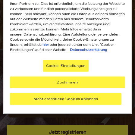
ihren Partnern zu. Dies ist erforderlich, um die Nutzung der Webseite
zu verbessern und für dich personalisierte Werbung anzeigen zu
können. Falls relevant, können auch die Daten aus deinem Verhalten
auf der Webseite mit den Daten aus deinem Benutzerkonto
kombiniert werden, um dir relevantere Inhalte anzeigen und
All Deine
Dein
zukommen lassen zu können. Mehr Infos erhältst du in
unserer Datenschutzerklärung. Eine Aufstellung der verwendeten
Lieblingsrezepte
Wochenplaner für
Cookies sowie die Möglichkeit, deine Cookie-Einstellungen zu
an einem Ort!
stressfreies
ändern, erhältst du
hier
oder jederzeit unter dem Link "Cookie-
Kochen!
Einstellungen" auf dieser Website.
Datenschutzerklärung
Nie wieder lange
suchen –
Plane deine
Cookie-Einstellungen
speichere deine
Mahlzeiten mit
aller liebsten
dem MAGGI
Rezepte, sammle
Wochenplaner –
Zustimmen
Inspiration und
passend zu
hab alles immer
deinen Vorlieben.
Nicht essentielle Cookies ablehnen
griffbereit.
Jetzt registrieren