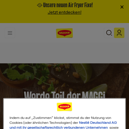
🥘 Unsere neuen Air Fryer Fixe!
×
Jetzt entdecken!
Werde Teil der MAGGI
Community
Indem du auf „Zustimmen“ klickst, stimmst du der Nutzung von
Cookies (oder ähnlichen Technologien) der
Nestlé Deutschland AG
und mit ihr gesellschaftsrechtlich verbundenen Unternehmen
sowie