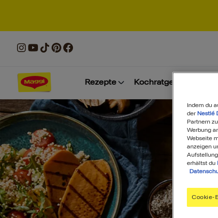
Rezepte
Kochratgeber
Prod
Indem du a
der
Nestlé 
Partnern zu
Werbung anz
Webseite mi
anzeigen u
Aufstellung
erhältst du
Datenschu
Cookie-E