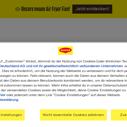
🥘 Unsere neuen Air Fryer Fixe!
Jetzt entdecken!
ukte
Magazin
Über uns
uf „Zustimmen“ klickst, stimmst du der Nutzung von Cookies (oder ähnlichen Te
Deutschland AG und mit ihr gesellschaftsrechtlich verbundenen Unternehmen
so
. Dies ist erforderlich, um die Nutzung der Webseite zu verbessern und für dich p
eigen zu können. Falls relevant, können auch die Daten aus deinem Verhalten a
t den Daten aus deinem Benutzerkonto kombiniert werden, um dir relevantere In
nd zukommen lassen zu können. Mehr Infos erhältst du in unserer Datenschutzer
 der verwendeten Cookies sowie die Möglichkeit, deine Cookie-Einstellungen zu
hier
oder jederzeit unter dem Link "Cookie-Einstellungen" auf dieser Website.
tzerklärung
Was darf's heute sein?
instellungen
Nicht essentielle Cookies ablehnen
Zus
Search