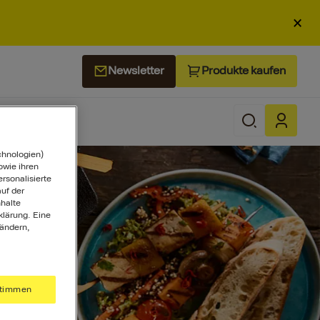
×
Produkte kaufen
Newsletter
chnologien)
wie ihren
ersonalisierte
uf der
halte
klärung. Eine
 ändern,
timmen