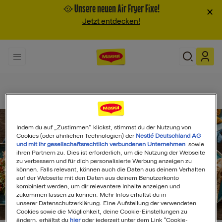
🥘 Unsere neuen Air Fryer Fixe!
×
Jetzt entdecken!
Indem du auf „Zustimmen“ klickst, stimmst du der Nutzung von
Cookies (oder ähnlichen Technologien) der
Nestlé Deutschland AG
und mit ihr gesellschaftsrechtlich verbundenen Unternehmen
sowie
ihren Partnern zu. Dies ist erforderlich, um die Nutzung der Webseite
zu verbessern und für dich personalisierte Werbung anzeigen zu
können. Falls relevant, können auch die Daten aus deinem Verhalten
auf der Webseite mit den Daten aus deinem Benutzerkonto
kombiniert werden, um dir relevantere Inhalte anzeigen und
zukommen lassen zu können. Mehr Infos erhältst du in
unserer Datenschutzerklärung. Eine Aufstellung der verwendeten
Search
Cookies sowie die Möglichkeit, deine Cookie-Einstellungen zu
ändern, erhältst du
hier
oder jederzeit unter dem Link "Cookie-