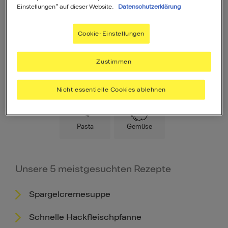
Einstellungen" auf dieser Website.
Datenschutzerklärung
Cookie-Einstellungen
Zustimmen
Hauptspeise
Fleisch
Low Carb
Nicht essentielle Cookies ablehnen
Pasta
Gemüse
Unsere 5 meistgesuchten Rezepte
Spargelcremesuppe
Schnelle Hackfleischpfanne