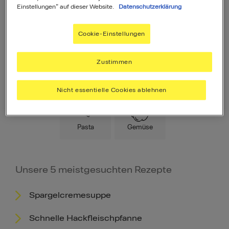
Einstellungen" auf dieser Website.
Datenschutzerklärung
Cookie-Einstellungen
Zustimmen
Hauptspeise
Fleisch
Low Carb
Nicht essentielle Cookies ablehnen
Pasta
Gemüse
Unsere 5 meistgesuchten Rezepte
Spargelcremesuppe
Schnelle Hackfleischpfanne