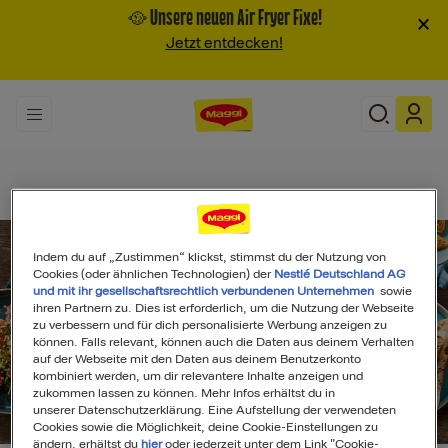
🥘 Unsere neuen Air Fryer Fixe!
×
Jetzt entdecken!
Indem du auf „Zustimmen“ klickst, stimmst du der Nutzung von
Cookies (oder ähnlichen Technologien) der
Nestlé Deutschland AG
und mit ihr gesellschaftsrechtlich verbundenen Unternehmen
sowie
ihren Partnern zu. Dies ist erforderlich, um die Nutzung der Webseite
zu verbessern und für dich personalisierte Werbung anzeigen zu
können. Falls relevant, können auch die Daten aus deinem Verhalten
auf der Webseite mit den Daten aus deinem Benutzerkonto
kombiniert werden, um dir relevantere Inhalte anzeigen und
zukommen lassen zu können. Mehr Infos erhältst du in
unserer Datenschutzerklärung. Eine Aufstellung der verwendeten
Search
Cookies sowie die Möglichkeit, deine Cookie-Einstellungen zu
ändern, erhältst du
hier
oder jederzeit unter dem Link "Cookie-