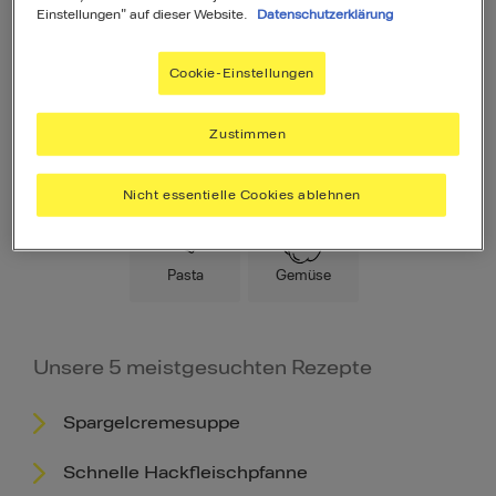
Einstellungen" auf dieser Website.
Datenschutzerklärung
Cookie-Einstellungen
Zustimmen
Hauptspeise
Fleisch
Low Carb
Nicht essentielle Cookies ablehnen
Pasta
Gemüse
Unsere 5 meistgesuchten Rezepte
Spargelcremesuppe
Schnelle Hackfleischpfanne