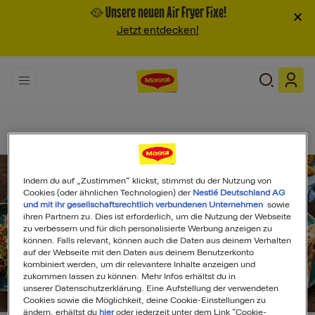
🥘 Unsere neuen Air Fryer Fixe!
×
Jetzt entdecken!
Indem du auf „Zustimmen“ klickst, stimmst du der Nutzung von
Cookies (oder ähnlichen Technologien) der
Nestlé Deutschland AG
und mit ihr gesellschaftsrechtlich verbundenen Unternehmen
sowie
ihren Partnern zu. Dies ist erforderlich, um die Nutzung der Webseite
zu verbessern und für dich personalisierte Werbung anzeigen zu
können. Falls relevant, können auch die Daten aus deinem Verhalten
auf der Webseite mit den Daten aus deinem Benutzerkonto
kombiniert werden, um dir relevantere Inhalte anzeigen und
zukommen lassen zu können. Mehr Infos erhältst du in
unserer Datenschutzerklärung. Eine Aufstellung der verwendeten
Search
Cookies sowie die Möglichkeit, deine Cookie-Einstellungen zu
ändern, erhältst du
hier
oder jederzeit unter dem Link "Cookie-