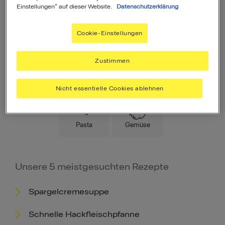
Einstellungen" auf dieser Website.
Datenschutzerklärung
Cookie-Einstellungen
Zustimmen
Hauptspeise
Fleisch
Low Carb
Nicht essentielle Cookies ablehnen
Pasta
Gemüse
Unsere 5 meistgesuchten Rezepte
Spargelcremesuppe
Schnelle Hackfleischpfanne