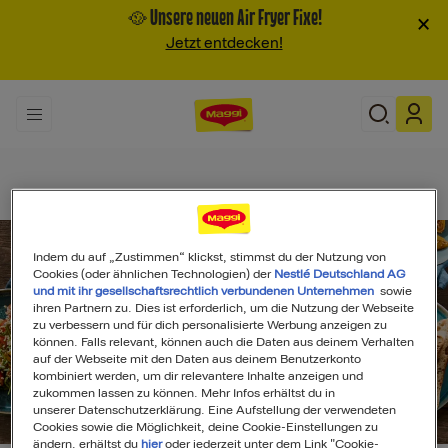
🥘 Unsere neuen Air Fryer Fixe!
×
Jetzt entdecken!
Indem du auf „Zustimmen“ klickst, stimmst du der Nutzung von
Cookies (oder ähnlichen Technologien) der
Nestlé Deutschland AG
und mit ihr gesellschaftsrechtlich verbundenen Unternehmen
sowie
ihren Partnern zu. Dies ist erforderlich, um die Nutzung der Webseite
zu verbessern und für dich personalisierte Werbung anzeigen zu
können. Falls relevant, können auch die Daten aus deinem Verhalten
auf der Webseite mit den Daten aus deinem Benutzerkonto
kombiniert werden, um dir relevantere Inhalte anzeigen und
zukommen lassen zu können. Mehr Infos erhältst du in
unserer Datenschutzerklärung. Eine Aufstellung der verwendeten
Search
Cookies sowie die Möglichkeit, deine Cookie-Einstellungen zu
ändern, erhältst du
hier
oder jederzeit unter dem Link "Cookie-