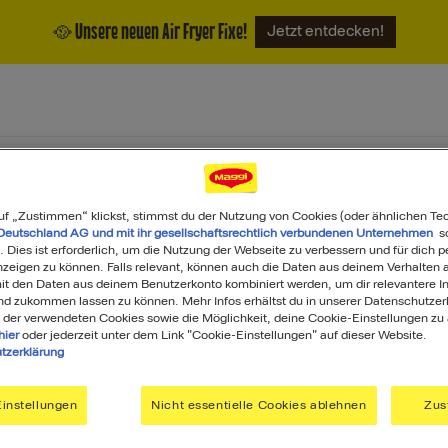
🥘 Unsere neuen Air Fryer Fixe!
Jetzt entdecken!
ukte
Magazin
Über uns
uf „Zustimmen“ klickst, stimmst du der Nutzung von Cookies (oder ähnlichen Te
Deutschland AG und mit ihr gesellschaftsrechtlich verbundenen Unternehmen
so
. Dies ist erforderlich, um die Nutzung der Webseite zu verbessern und für dich p
eigen zu können. Falls relevant, können auch die Daten aus deinem Verhalten a
t den Daten aus deinem Benutzerkonto kombiniert werden, um dir relevantere In
nd zukommen lassen zu können. Mehr Infos erhältst du in unserer Datenschutzer
 der verwendeten Cookies sowie die Möglichkeit, deine Cookie-Einstellungen zu
hier
oder jederzeit unter dem Link "Cookie-Einstellungen" auf dieser Website.
tzerklärung
Was darf's heute sein?
instellungen
Nicht essentielle Cookies ablehnen
Zus
Search