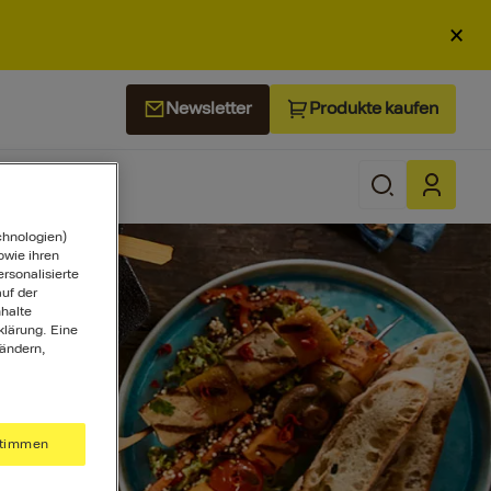
×
Produkte kaufen
Newsletter
chnologien)
wie ihren
ersonalisierte
uf der
halte
klärung. Eine
 ändern,
timmen