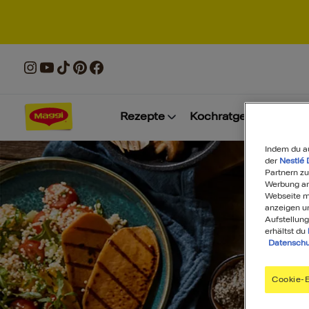
Rezepte
Kochratgeber
Prod
Indem du a
der
Nestlé 
Partnern zu
Werbung anz
Webseite mi
anzeigen u
Aufstellung
erhältst du
Datenschu
Cookie-E