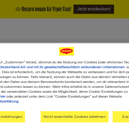
🥘 Unsere neuen Air Fryer Fixe!
Jetzt entdecken!
ukte
Magazin
Über uns
uf „Zustimmen“ klickst, stimmst du der Nutzung von Cookies (oder ähnlichen Te
Deutschland AG und mit ihr gesellschaftsrechtlich verbundenen Unternehmen
so
. Dies ist erforderlich, um die Nutzung der Webseite zu verbessern und für dich p
eigen zu können. Falls relevant, können auch die Daten aus deinem Verhalten a
t den Daten aus deinem Benutzerkonto kombiniert werden, um dir relevantere In
nd zukommen lassen zu können. Mehr Infos erhältst du in unserer Datenschutzer
 der verwendeten Cookies sowie die Möglichkeit, deine Cookie-Einstellungen zu
hier
oder jederzeit unter dem Link "Cookie-Einstellungen" auf dieser Website.
tzerklärung
Was darf's heute sein?
instellungen
Nicht essentielle Cookies ablehnen
Zus
Search