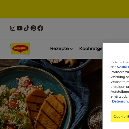
Rezepte
Kochratgeber
Prod
Indem du a
der
Nestlé 
Partnern zu
Werbung anz
Webseite mi
anzeigen u
Aufstellung
erhältst du
Datenschu
Cookie-E