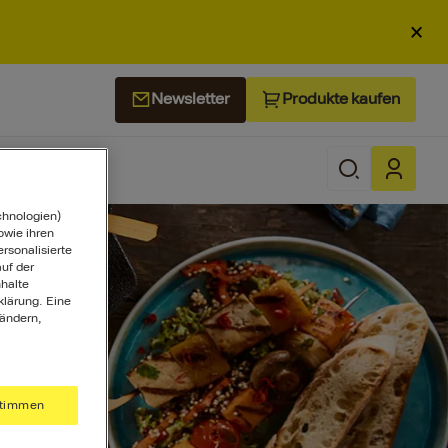
×
Produkte kaufen
Newsletter
chnologien)
wie ihren
ersonalisierte
uf der
halte
klärung. Eine
 ändern,
timmen