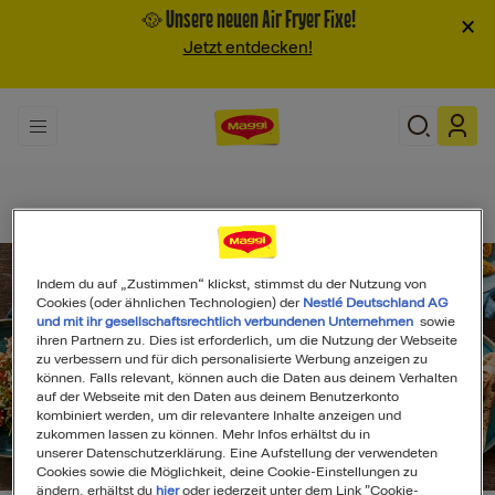
🥘 Unsere neuen Air Fryer Fixe!
×
Jetzt entdecken!
Indem du auf „Zustimmen“ klickst, stimmst du der Nutzung von
Cookies (oder ähnlichen Technologien) der
Nestlé Deutschland AG
und mit ihr gesellschaftsrechtlich verbundenen Unternehmen
sowie
ihren Partnern zu. Dies ist erforderlich, um die Nutzung der Webseite
zu verbessern und für dich personalisierte Werbung anzeigen zu
können. Falls relevant, können auch die Daten aus deinem Verhalten
auf der Webseite mit den Daten aus deinem Benutzerkonto
kombiniert werden, um dir relevantere Inhalte anzeigen und
zukommen lassen zu können. Mehr Infos erhältst du in
unserer Datenschutzerklärung. Eine Aufstellung der verwendeten
Search
Cookies sowie die Möglichkeit, deine Cookie-Einstellungen zu
ändern, erhältst du
hier
oder jederzeit unter dem Link "Cookie-