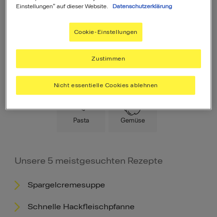
Einstellungen" auf dieser Website.
Datenschutzerklärung
Cookie-Einstellungen
Zustimmen
Hauptspeise
Fleisch
Low Carb
Nicht essentielle Cookies ablehnen
Pasta
Gemüse
Unsere 5 meistgesuchten Rezepte
Spargelcremesuppe
Schnelle Hackfleischpfanne