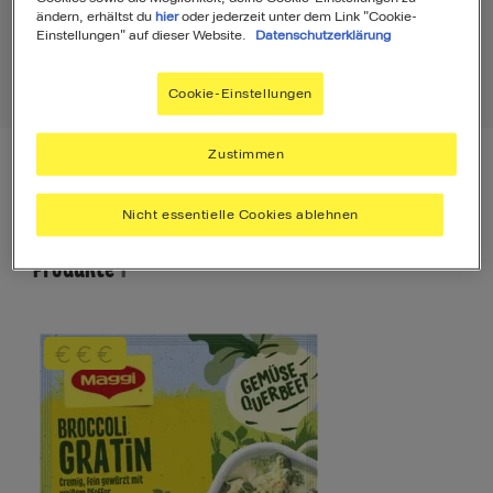
ändern, erhältst du
hier
oder jederzeit unter dem Link "Cookie-
Einstellungen" auf dieser Website.
Datenschutzerklärung
Produkte
1
Cookie-Einstellungen
Zustimmen
Filter
Sortierung
Nicht essentielle Cookies ablehnen
Produkte
1