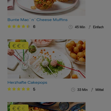
Bunte Mac`n`Cheese Muffins
6
45 Min
Einfach
Herzhafte Cakepops
5
33 Min
Mittel