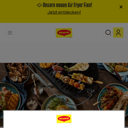
🥘 Unsere neuen Air Fryer Fixe!
×
Jetzt entdecken!
Search