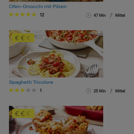
Ofen-Gnocchi mit Pilzen
12
47 Min
Mittel
Spaghetti Tricolore
1
25 Min
Mittel