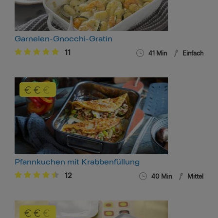
Garnelen-Gnocchi-Gratin
11
41 Min
Einfach
Pfannkuchen mit Krabbenfüllung
12
40 Min
Mittel