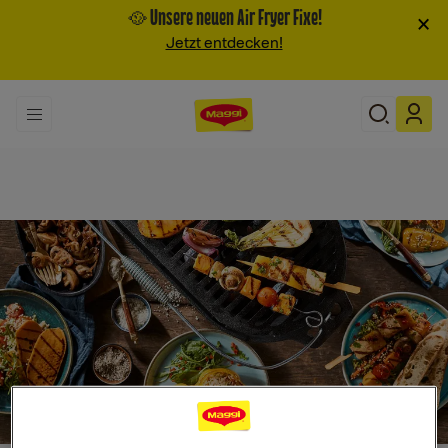
🥘 Unsere neuen Air Fryer Fixe!
×
Jetzt entdecken!
Search