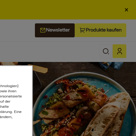
×
Produkte kaufen
Newsletter
chnologien)
wie ihren
ersonalisierte
uf der
halte
klärung. Eine
 ändern,