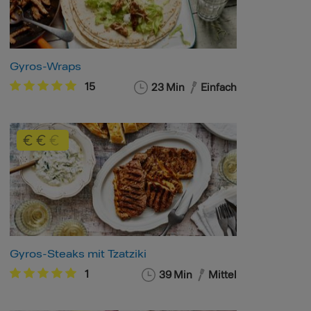
Gyros-Wraps
15
23 Min
Einfach
Gyros-Steaks mit Tzatziki
1
39 Min
Mittel