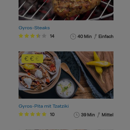
Gyros-Steaks
14
40 Min
Einfach
Gyros-Pita mit Tzatziki
10
39 Min
Mittel