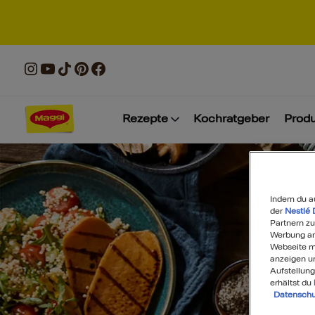
Rezepte
Kochratgeber
Prod
Indem du a
der
Nestlé 
Partnern zu
Werbung anz
Webseite mi
anzeigen u
Aufstellung
erhältst du
Datenschu