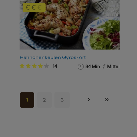
Hähnchenkeulen Gyros-Art
14
84 Min
Mittel
›
»
1
2
3