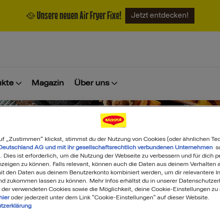
🥘 Unsere neuen Air Fryer Fixe!
Jetzt entdecken!
ukte
Magazin
Über uns
uf „Zustimmen“ klickst, stimmst du der Nutzung von Cookies (oder ähnlichen Te
Deutschland AG und mit ihr gesellschaftsrechtlich verbundenen Unternehmen
so
. Dies ist erforderlich, um die Nutzung der Webseite zu verbessern und für dich p
eigen zu können. Falls relevant, können auch die Daten aus deinem Verhalten a
t den Daten aus deinem Benutzerkonto kombiniert werden, um dir relevantere In
Was darf's heute sein?
nd zukommen lassen zu können. Mehr Infos erhältst du in unserer Datenschutzer
 der verwendeten Cookies sowie die Möglichkeit, deine Cookie-Einstellungen zu
hier
oder jederzeit unter dem Link "Cookie-Einstellungen" auf dieser Website.
tzerklärung
Search