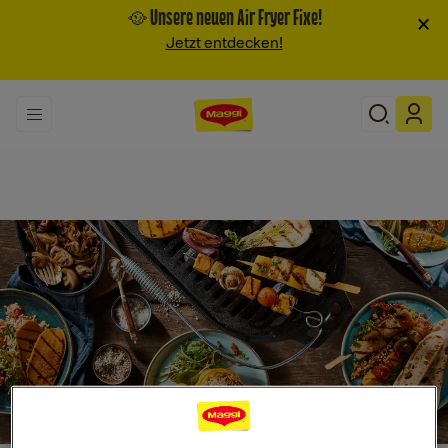
🥘 Unsere neuen Air Fryer Fixe!
×
Jetzt entdecken!
Search