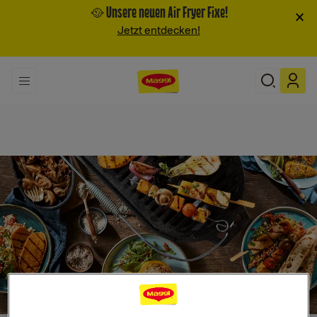
🥘 Unsere neuen Air Fryer Fixe!
×
Jetzt entdecken!
Search