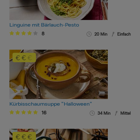
Linguine mit Bärlauch-Pesto
8
20 Min
Einfach
Kürbisschaumsuppe "Halloween"
16
34 Min
Mittel