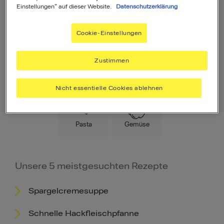
Einstellungen" auf dieser Website.
Datenschutzerklärung
Cookie-Einstellungen
Zustimmen
Hauptspeise
Fleisch
Low Carb
Nicht essentielle Cookies ablehnen
Pasta
Gemüse
Unsere 5 meistgesuchten Rezepte
Spargelcremesuppe
Schnelle Hackfleischpfanne