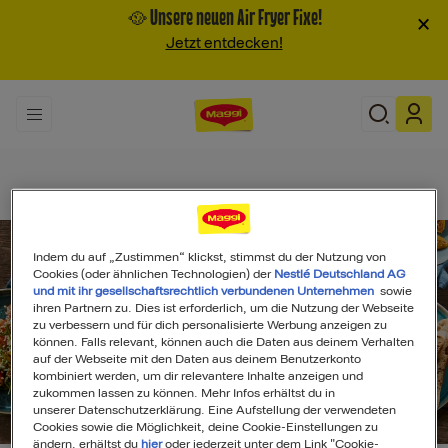
🥘 Unsere neuen Air Fryer Fixe!
×
Jetzt entdecken!
Indem du auf „Zustimmen“ klickst, stimmst du der Nutzung von
Cookies (oder ähnlichen Technologien) der
Nestlé Deutschland AG
und mit ihr gesellschaftsrechtlich verbundenen Unternehmen
sowie
ihren Partnern zu. Dies ist erforderlich, um die Nutzung der Webseite
zu verbessern und für dich personalisierte Werbung anzeigen zu
können. Falls relevant, können auch die Daten aus deinem Verhalten
auf der Webseite mit den Daten aus deinem Benutzerkonto
kombiniert werden, um dir relevantere Inhalte anzeigen und
zukommen lassen zu können. Mehr Infos erhältst du in
unserer Datenschutzerklärung. Eine Aufstellung der verwendeten
Search
Cookies sowie die Möglichkeit, deine Cookie-Einstellungen zu
ändern, erhältst du
hier
oder jederzeit unter dem Link "Cookie-