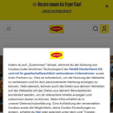
🥘 Unsere neuen Air Fryer Fixe!
×
Jetzt entdecken!
Indem du auf „Zustimmen“ klickst, stimmst du der Nutzung von
Cookies (oder ähnlichen Technologien) der
Nestlé Deutschland AG
und mit ihr gesellschaftsrechtlich verbundenen Unternehmen
sowie
ihren Partnern zu. Dies ist erforderlich, um die Nutzung der Webseite
zu verbessern und für dich personalisierte Werbung anzeigen zu
können. Falls relevant, können auch die Daten aus deinem Verhalten
auf der Webseite mit den Daten aus deinem Benutzerkonto
kombiniert werden, um dir relevantere Inhalte anzeigen und
zukommen lassen zu können. Mehr Infos erhältst du in
unserer Datenschutzerklärung. Eine Aufstellung der verwendeten
Search
Cookies sowie die Möglichkeit, deine Cookie-Einstellungen zu
ändern, erhältst du
hier
oder jederzeit unter dem Link "Cookie-