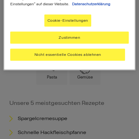
Einstellungen" auf dieser Website.
Datenschutzerklärung
Cookie-Einstellungen
Zustimmen
Hauptspeise
Fleisch
Low Carb
Nicht essentielle Cookies ablehnen
Pasta
Gemüse
Unsere 5 meistgesuchten Rezepte
Spargelcremesuppe
Schnelle Hackfleischpfanne