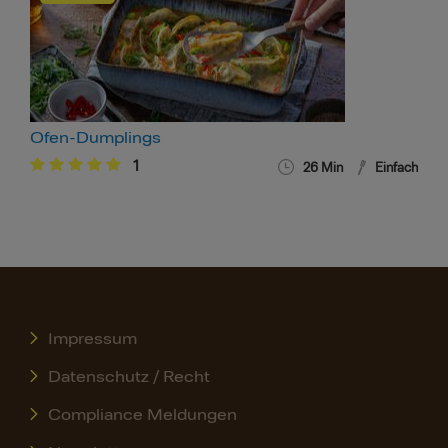
Ofen-Dumplings
1
26 Min
Einfach
Impressum
Datenschutz / Recht
Compliance Meldungen