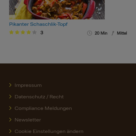
Pikanter Schaschlik-Topf
3
20 Min
Mittel
Impressum
Datenschutz / Recht
Compliance Meldungen
Newsletter
Cookie Einstellungen ändern