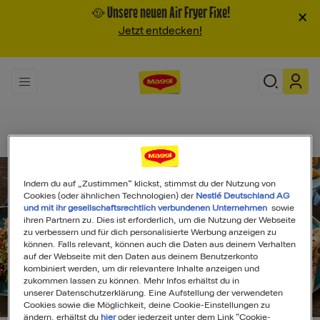
🥘 Unsere neuen Air Fryer Fixe!
×
Jetzt entdecken!
Indem du auf „Zustimmen“ klickst, stimmst du der Nutzung von
Cookies (oder ähnlichen Technologien) der
Nestlé Deutschland AG
und mit ihr gesellschaftsrechtlich verbundenen Unternehmen
sowie
ihren Partnern zu. Dies ist erforderlich, um die Nutzung der Webseite
zu verbessern und für dich personalisierte Werbung anzeigen zu
können. Falls relevant, können auch die Daten aus deinem Verhalten
auf der Webseite mit den Daten aus deinem Benutzerkonto
kombiniert werden, um dir relevantere Inhalte anzeigen und
zukommen lassen zu können. Mehr Infos erhältst du in
unserer Datenschutzerklärung. Eine Aufstellung der verwendeten
Search
Cookies sowie die Möglichkeit, deine Cookie-Einstellungen zu
ändern, erhältst du
hier
oder jederzeit unter dem Link "Cookie-