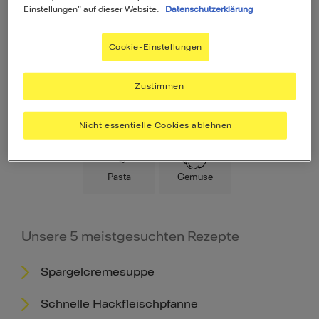
Einstellungen" auf dieser Website.
Datenschutzerklärung
Cookie-Einstellungen
Zustimmen
Hauptspeise
Fleisch
Low Carb
Nicht essentielle Cookies ablehnen
Pasta
Gemüse
Unsere 5 meistgesuchten Rezepte
Spargelcremesuppe
Schnelle Hackfleischpfanne