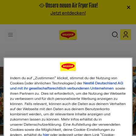
🥘 Unsere neuen Air Fryer Fixe!
×
Jetzt entdecken!
Indem du auf „Zustimmen“ klickst, stimmst du der Nutzung von
Cookies (oder ähnlichen Technologien) der
Nestlé Deutschland AG
und mit ihr gesellschaftsrechtlich verbundenen Unternehmen
sowie
ihren Partnern zu. Dies ist erforderlich, um die Nutzung der Webseite
zu verbessern und für dich personalisierte Werbung anzeigen zu
können. Falls relevant, können auch die Daten aus deinem Verhalten
auf der Webseite mit den Daten aus deinem Benutzerkonto
kombiniert werden, um dir relevantere Inhalte anzeigen und
zukommen lassen zu können. Mehr Infos erhältst du in
unserer Datenschutzerklärung. Eine Aufstellung der verwendeten
Search
Cookies sowie die Möglichkeit, deine Cookie-Einstellungen zu
ändern, erhältst du
hier
oder jederzeit unter dem Link "Cookie-