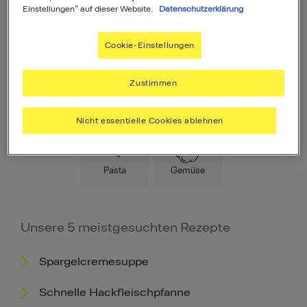
Einstellungen" auf dieser Website.
Datenschutzerklärung
Cookie-Einstellungen
Zustimmen
Hauptspeise
Fleisch
Low Carb
Nicht essentielle Cookies ablehnen
Pasta
Gemüse
Unsere 5 meistgesuchten Rezepte
Spargelcremesuppe
Schnelle Hackfleischpfanne