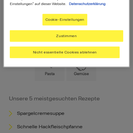
Einstellungen" auf dieser Website.
Datenschutzerklärung
Cookie-Einstellungen
Zustimmen
Hauptspeise
Fleisch
Low Carb
Nicht essentielle Cookies ablehnen
Pasta
Gemüse
Unsere 5 meistgesuchten Rezepte
Spargelcremesuppe
Schnelle Hackfleischpfanne