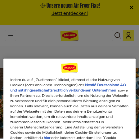
🥘 Unsere neuen Air Fryer Fixe!
×
Jetzt entdecken!
Indem du auf „Zustimmen“ klickst, stimmst du der Nutzung von
Cookies (oder ähnlichen Technologien) der
Nestlé Deutschland AG
und mit ihr gesellschaftsrechtlich verbundenen Unternehmen
sowie
ihren Partnern zu. Dies ist erforderlich, um die Nutzung der Webseite
zu verbessern und für dich personalisierte Werbung anzeigen zu
können. Falls relevant, können auch die Daten aus deinem Verhalten
auf der Webseite mit den Daten aus deinem Benutzerkonto
kombiniert werden, um dir relevantere Inhalte anzeigen und
zukommen lassen zu können. Mehr Infos erhältst du in
unserer Datenschutzerklärung. Eine Aufstellung der verwendeten
Search
Cookies sowie die Möglichkeit, deine Cookie-Einstellungen zu
ändern, erhältst du
hier
oder jederzeit unter dem Link "Cookie-