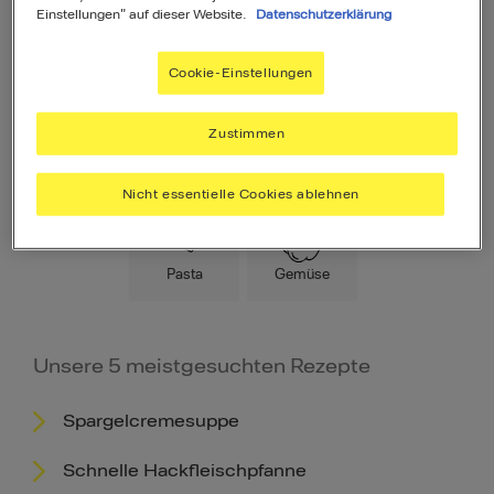
Einstellungen" auf dieser Website.
Datenschutzerklärung
Cookie-Einstellungen
Zustimmen
Hauptspeise
Fleisch
Low Carb
Nicht essentielle Cookies ablehnen
Pasta
Gemüse
Unsere 5 meistgesuchten Rezepte
Spargelcremesuppe
Schnelle Hackfleischpfanne