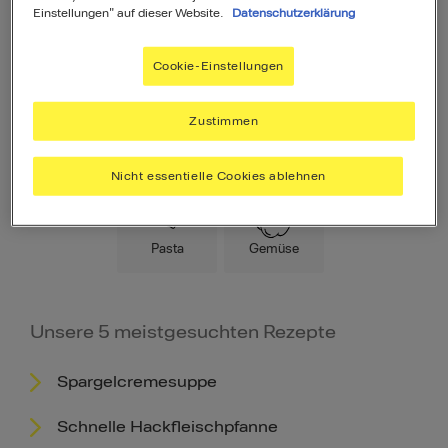
Einstellungen" auf dieser Website.
Datenschutzerklärung
Cookie-Einstellungen
Zustimmen
Hauptspeise
Fleisch
Low Carb
Nicht essentielle Cookies ablehnen
Pasta
Gemüse
Unsere 5 meistgesuchten Rezepte
Spargelcremesuppe
Schnelle Hackfleischpfanne