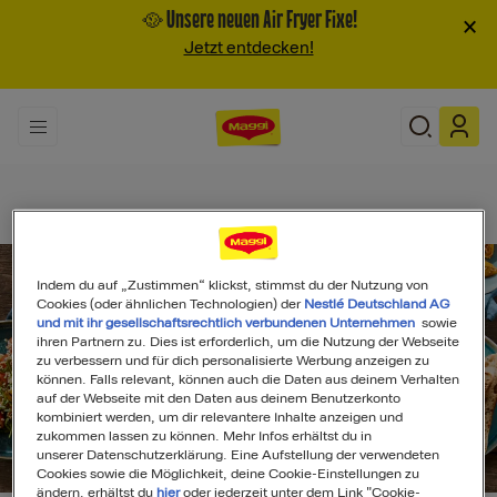
🥘 Unsere neuen Air Fryer Fixe!
×
Jetzt entdecken!
Indem du auf „Zustimmen“ klickst, stimmst du der Nutzung von
Cookies (oder ähnlichen Technologien) der
Nestlé Deutschland AG
und mit ihr gesellschaftsrechtlich verbundenen Unternehmen
sowie
ihren Partnern zu. Dies ist erforderlich, um die Nutzung der Webseite
zu verbessern und für dich personalisierte Werbung anzeigen zu
können. Falls relevant, können auch die Daten aus deinem Verhalten
auf der Webseite mit den Daten aus deinem Benutzerkonto
kombiniert werden, um dir relevantere Inhalte anzeigen und
zukommen lassen zu können. Mehr Infos erhältst du in
unserer Datenschutzerklärung. Eine Aufstellung der verwendeten
Search
Cookies sowie die Möglichkeit, deine Cookie-Einstellungen zu
ändern, erhältst du
hier
oder jederzeit unter dem Link "Cookie-