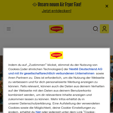
🥘 Unsere neuen Air Fryer Fixe!
×
Jetzt entdecken!
Indem du auf „Zustimmen“ klickst, stimmst du der Nutzung von
Cookies (oder ähnlichen Technologien) der
Nestlé Deutschland AG
und mit ihr gesellschaftsrechtlich verbundenen Unternehmen
sowie
ihren Partnern zu. Dies ist erforderlich, um die Nutzung der Webseite
zu verbessern und für dich personalisierte Werbung anzeigen zu
können. Falls relevant, können auch die Daten aus deinem Verhalten
auf der Webseite mit den Daten aus deinem Benutzerkonto
kombiniert werden, um dir relevantere Inhalte anzeigen und
zukommen lassen zu können. Mehr Infos erhältst du in
unserer Datenschutzerklärung. Eine Aufstellung der verwendeten
Search
Cookies sowie die Möglichkeit, deine Cookie-Einstellungen zu
ändern, erhältst du
hier
oder jederzeit unter dem Link "Cookie-