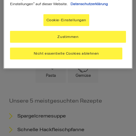
Einstellungen" auf dieser Website.
Datenschutzerklärung
Cookie-Einstellungen
Zustimmen
Hauptspeise
Fleisch
Low Carb
Nicht essentielle Cookies ablehnen
Pasta
Gemüse
Unsere 5 meistgesuchten Rezepte
Spargelcremesuppe
Schnelle Hackfleischpfanne