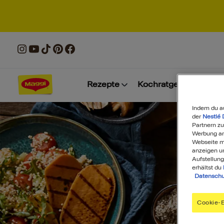
Rezepte
Kochratgeber
Prod
Indem du a
der
Nestlé 
Partnern zu
Werbung anz
Webseite mi
anzeigen u
Aufstellung
erhältst du
Datenschu
Cookie-E