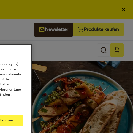
×
Produkte kaufen
Newsletter
chnologien)
wie ihren
ersonalisierte
uf der
halte
klärung. Eine
 ändern,
timmen