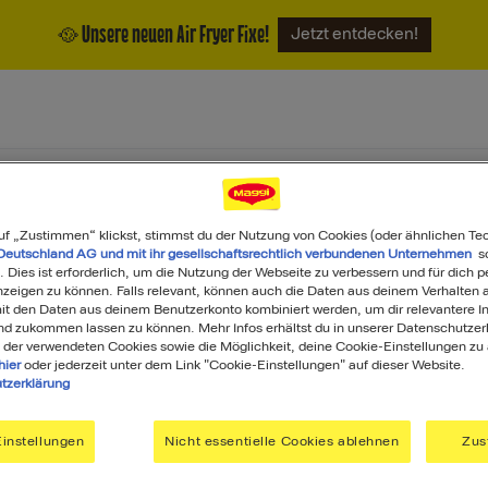
🥘 Unsere neuen Air Fryer Fixe!
Jetzt entdecken!
ukte
Magazin
Über uns
uf „Zustimmen“ klickst, stimmst du der Nutzung von Cookies (oder ähnlichen Te
Deutschland AG und mit ihr gesellschaftsrechtlich verbundenen Unternehmen
so
. Dies ist erforderlich, um die Nutzung der Webseite zu verbessern und für dich p
eigen zu können. Falls relevant, können auch die Daten aus deinem Verhalten a
t den Daten aus deinem Benutzerkonto kombiniert werden, um dir relevantere In
nd zukommen lassen zu können. Mehr Infos erhältst du in unserer Datenschutzer
 der verwendeten Cookies sowie die Möglichkeit, deine Cookie-Einstellungen zu
hier
oder jederzeit unter dem Link "Cookie-Einstellungen" auf dieser Website.
tzerklärung
Was darf's heute sein?
instellungen
Nicht essentielle Cookies ablehnen
Zus
Search